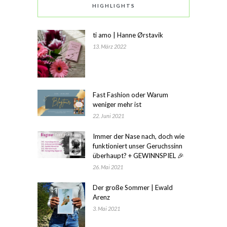
HIGHLIGHTS
ti amo | Hanne Ørstavik
13. März 2022
Fast Fashion oder Warum
weniger mehr ist
22. Juni 2021
Immer der Nase nach, doch wie
funktioniert unser Geruchssinn
überhaupt? + GEWINNSPIEL 🎉
26. Mai 2021
Der große Sommer | Ewald
Arenz
3. Mai 2021